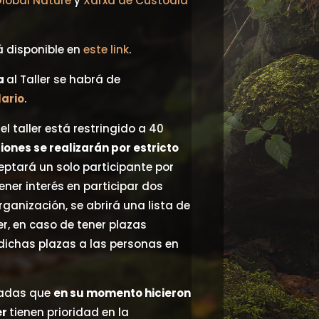
lobal Nature
y
Xarxa de Custòdia
tá disponible en
este link
.
ia
al Taller se habrá de
ario
.
el taller está restringido a 40
iones se realizarán por estricto
ceptará un solo participante por
ener interés en participar dos
anización, se abrirá una lista de
er, en caso de tener plazas
 dichas plazas a las personas en
sadas que
en su momento hicieron
er
tienen prioridad en la