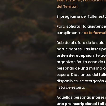
WWF/España
,
Fundación G
del Territori
.
El
programa
del Taller es
Para
solicitar la asistenc
cumplimentar
este formul
Debido al aforo de la sala, 
participantes.
Las inscripc
orden de recepción
. Se a
organización. En caso de t
personas de una misma org
espera. Días antes del tall
disponibles, se otorgarán
lista de espera.
Aquellas personas intere
una preinscripción al tall