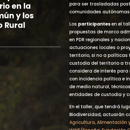
rio en la
para ser trasladadas poste
comunidades autónomas g
mún y los
o Rural
Los
participantes
en el ta
propuestas de marco admin
en PDR regionales y naciona
actuaciones locales o pro
territorio, si no a política
custodia del territorio a t
considera de interés para
con incidencia política e i
de medio natural, técnico
entidades de custodia y c
En el taller, que tendrá lu
Biodiversidad, actuarán 
Agricultura, Alimentación