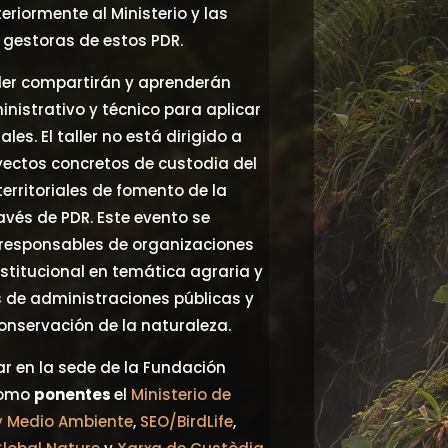
riormente al Ministerio y las
estoras de estos PDR.
ller compartirán y aprenderán
istrativo y técnico para aplicar
les. El taller no está dirigido a
yectos concretos de custodia del
s territoriales de fomento de la
ravés de PDR. Este evento se
 responsables de organizaciones
nstitucional en temática agraria y
s de administraciones públicas y
onservación de la naturaleza.
gar en la sede de la Fundación
como
ponentes
el
Ministerio de
 y Medio Ambiente
,
SEO/BirdLife
,